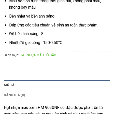
Màu sắc ổn định trong thời gian dài, không phai màu,
không bay màu.
Bền nhiệt và bền ánh sáng
Đáp ứng các tiêu chuẩn vệ sinh an toàn thực phẩm.
Độ bền ánh sáng : 8
Nhiệt độ gia công : 150-250°C
Danh mục:
HẠT NHỰA MÀU CÔ ĐẶC
MÔ TẢ
ĐÁNH GIÁ (0)
Hạt nhựa màu xám PM 9030NF cô đặc được pha trộn từ
màu xám cao cấp, nhựa nguyên sinh và phụ gia thích hợp.