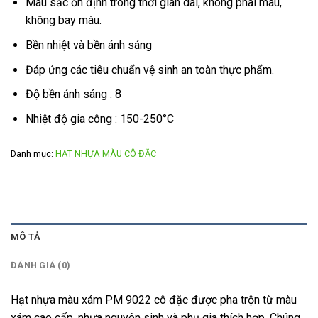
Màu sắc ổn định trong thời gian dài, không phai màu,
không bay màu.
Bền nhiệt và bền ánh sáng
Đáp ứng các tiêu chuẩn vệ sinh an toàn thực phẩm.
Độ bền ánh sáng : 8
Nhiệt độ gia công : 150-250°C
Danh mục:
HẠT NHỰA MÀU CÔ ĐẶC
MÔ TẢ
ĐÁNH GIÁ (0)
Hạt nhựa màu xám PM 9022 cô đặc được pha trộn từ màu
xám cao cấp, nhựa nguyên sinh và phụ gia thích hợp. Chúng