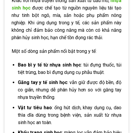
Khác với nhựa truyền thống sản xuất từ dầu mỏ,
nhựa
sinh học
được chế tạo từ nguồn nguyên liệu tái tạo
như tinh bột ngô, mía, sắn hoặc phụ phẩm nông
nghiệp. Khi ứng dụng trong y tế, các sản phẩm này
không chỉ đảm bảo công năng mà còn có khả năng
phân hủy sinh học, hạn chế tồn đọng rác thải.
Một số dòng sản phẩm nổi bật trong y tế:
Bao bì y tế từ nhựa sinh học
: túi đựng thuốc, túi
tiệt trùng, bao bì đựng dụng cụ phẫu thuật.
Găng tay y tế sinh học
: vẫn giữ được độ bền, độ
co giãn, nhưng dễ phân hủy hơn so với găng tay
nhựa truyền thống.
Vật tư tiêu hao
: ống hút dịch, khay dụng cụ, dao
thìa dĩa dùng trong bệnh viện, sản xuất từ nhựa
sinh học an toàn.
Khẩu trang sinh học
: màng lọc vẫn đảm bảo hiệu