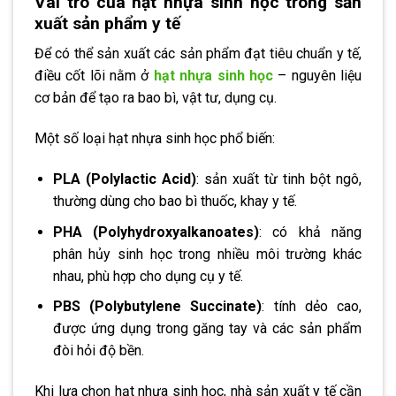
Vai trò của hạt nhựa sinh học trong sản
xuất sản phẩm y tế
Để có thể sản xuất các sản phẩm đạt tiêu chuẩn y tế,
điều cốt lõi nằm ở
hạt nhựa sinh học
– nguyên liệu
cơ bản để tạo ra bao bì, vật tư, dụng cụ.
Một số loại hạt nhựa sinh học phổ biến:
PLA (Polylactic Acid)
: sản xuất từ tinh bột ngô,
thường dùng cho bao bì thuốc, khay y tế.
PHA (Polyhydroxyalkanoates)
: có khả năng
phân hủy sinh học trong nhiều môi trường khác
nhau, phù hợp cho dụng cụ y tế.
PBS (Polybutylene Succinate)
: tính dẻo cao,
được ứng dụng trong găng tay và các sản phẩm
đòi hỏi độ bền.
Khi lựa chọn hạt nhựa sinh học, nhà sản xuất y tế cần