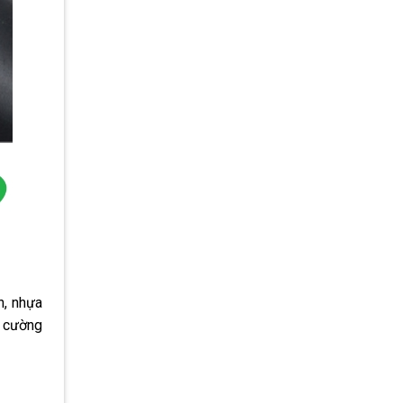
n, nhựa
g cường