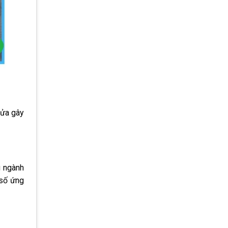
lửa gây
g ngành
 số ứng