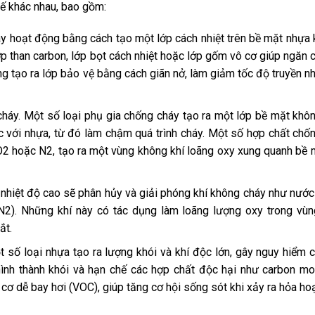
hế khác nhau, bao gồm:
y hoạt động bằng cách tạo một lớp cách nhiệt trên bề mặt nhựa k
lớp than carbon, lớp bọt cách nhiệt hoặc lớp gốm vô cơ giúp ngăn 
ng tạo ra lớp bảo vệ bằng cách giãn nở, làm giảm tốc độ truyền nh
h cháy. Một số loại phụ gia chống cháy tạo ra một lớp bề mặt khô
 với nhựa, từ đó làm chậm quá trình cháy. Một số hợp chất chố
CO2 hoặc N2, tạo ra một vùng không khí loãng oxy xung quanh bề 
 nhiệt độ cao sẽ phân hủy và giải phóng khí không cháy như nước
N2). Những khí này có tác dụng làm loãng lượng oxy trong vùn
ắt.
ột số loại nhựa tạo ra lượng khói và khí độc lớn, gây nguy hiểm 
hình thành khói và hạn chế các hợp chất độc hại như carbon m
ơ dễ bay hơi (VOC), giúp tăng cơ hội sống sót khi xảy ra hỏa ho