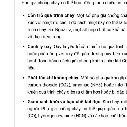
Phụ gia chống cháy có thể hoạt động theo nhiều cơ c
Cản trở quá trình cháy
: Một số phụ gia chống chá
xúc với nhiệt độ cao. Lớp cách nhiệt này có thể là 
trình cháy lan. Ngoài ra, một số hợp chất có khả nă
vật liệu bên trong.
Cách ly oxy
: Oxy là yếu tố cần thiết cho quá trìn
hoặc phản ứng với oxy để giảm lượng oxy tiếp xúc
hoạt động bằng cách giải phóng khí trơ, như khí 
liệu.
Phát tán khí không cháy
: Một số phụ gia khi gặp
carbon dioxide (CO2), amoniac (NH3) hoặc nitơ (
khiến quá trình cháy diễn ra chậm hơn hoặc bị dập t
Giảm sinh khói và hạn chế khí độc
: Khi cháy, m
người. Phụ gia chống cháy có thể giúp giảm sự 
(CO), hydrogen cyanide (HCN) và các hợp chất hữu c