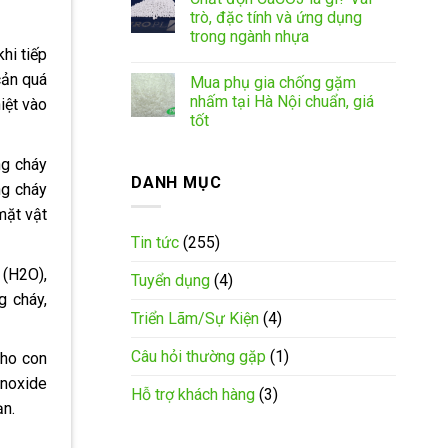
trò, đặc tính và ứng dụng
trong ngành nhựa
hi tiếp
cản quá
Mua phụ gia chống gặm
nhấm tại Hà Nội chuẩn, giá
iệt vào
tốt
ng cháy
DANH MỤC
ng cháy
mặt vật
Tin tức
(255)
 (H2O),
Tuyển dụng
(4)
g cháy,
Triển Lãm/Sự Kiện
(4)
Câu hỏi thường gặp
(1)
cho con
onoxide
Hỗ trợ khách hàng
(3)
ạn.