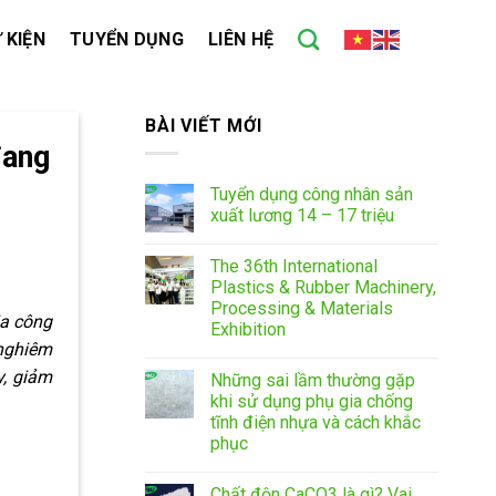
 KIỆN
TUYỂN DỤNG
LIÊN HỆ
BÀI VIẾT MỚI
đang
Tuyển dụng công nhân sản
xuất lương 14 – 17 triệu
The 36th International
Plastics & Rubber Machinery,
Processing & Materials
ia công
Exhibition
 nghiêm
y, giảm
Những sai lầm thường gặp
khi sử dụng phụ gia chống
tĩnh điện nhựa và cách khắc
phục
Chất độn CaCO3 là gì? Vai