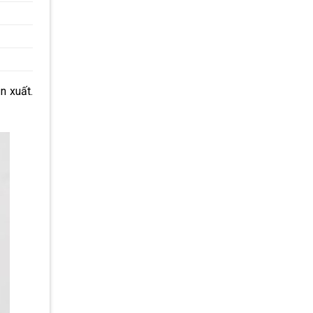
g
n xuất.