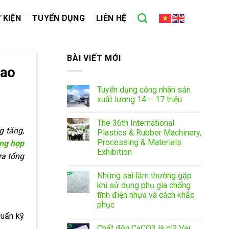
 KIỆN
TUYỂN DỤNG
LIÊN HỆ
BÀI VIẾT MỚI
cao
Tuyển dụng công nhân sản
xuất lương 14 – 17 triệu
The 36th International
g tăng,
Plastics & Rubber Machinery,
Processing & Materials
ổng hợp
Exhibition
ựa tổng
Những sai lầm thường gặp
khi sử dụng phụ gia chống
tĩnh điện nhựa và cách khắc
phục
huẩn kỹ
Chất độn CaCO3 là gì? Vai