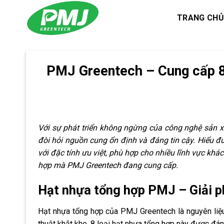
Skip
TRANG CHỦ
to
content
PMJ Greentech – Cung cấp 8 
Với sự phát triển không ngừng của công nghệ sản 
đòi hỏi nguồn cung ổn định và đáng tin cậy. Hiểu 
với đặc tính ưu việt, phù hợp cho nhiều lĩnh vực kh
hợp mà PMJ Greentech đang cung cấp.
Hạt nhựa tổng hợp PMJ – Giải p
Hạt nhựa tổng hợp của PMJ Greentech là nguyên liệ
thuật khắt khe. 8 loại hạt nhựa tổng hợp này được đánh