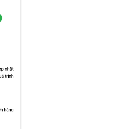
ợp nhất
á trình
ch hàng