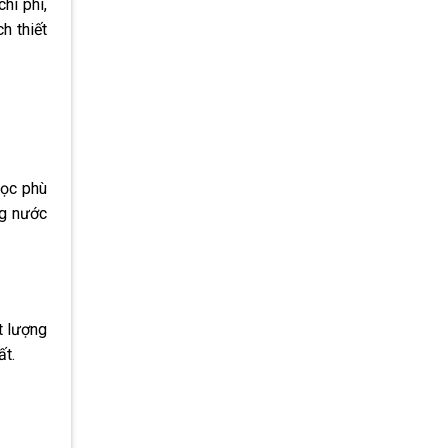
hi phí,
h thiết
học phù
ng nước
t lượng
ất.