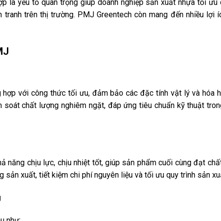
p là yếu tố quan trọng giúp doanh nghiệp sản xuất nhựa tối ưu c
 tranh trên thị trường. PMJ Greentech còn mang đến nhiều lợi íc
MJ
hợp với công thức tối ưu, đảm bảo các đặc tính vật lý và hóa 
 soát chất lượng nghiêm ngặt, đáp ứng tiêu chuẩn kỹ thuật tro
 năng chịu lực, chịu nhiệt tốt, giúp sản phẩm cuối cùng đạt chấ
 sản xuất, tiết kiệm chi phí nguyên liệu và tối ưu quy trình sản xu
g
u như: