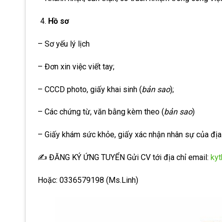
Hồ sơ
– Sơ yếu lý lịch
– Đơn xin việc viết tay;
– CCCD photo, giấy khai sinh (
bản sao
);
– Các chứng từ, văn bằng kèm theo (
bản sao
)
– Giấy khám sức khỏe, giấy xác nhận nhân sự của đị
✍ ĐĂNG KÝ ỨNG TUYỂN Gửi CV tới địa chỉ email:
ky
Hoặc: 0336579198 (Ms.Linh)