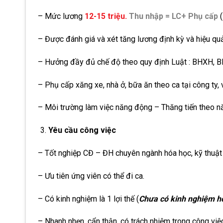
– Mức lương
12-15 triệu.
Thu nhập = LC+ Phụ cấp
– Được đánh giá và xét tăng lương định kỳ và hiệu quả
– Hưởng đầy đủ chế độ theo quy định Luật : BHXH, BHY
– Phụ cấp xăng xe, nhà ở, bữa ăn theo ca tại công ty, 
– Môi trường làm việc năng động – Thăng tiến theo nă
Yêu cầu công việc
– Tốt nghiệp CĐ – ĐH chuyên ngành hóa học, kỹ thuật 
– Ưu tiên ứng viên có thể đi ca.
– Có kinh nghiệm là 1 lợi thế (
Chưa có kinh nghiệm ho
– Nhanh nhẹn, cẩn thận, có trách nhiệm trong công việ