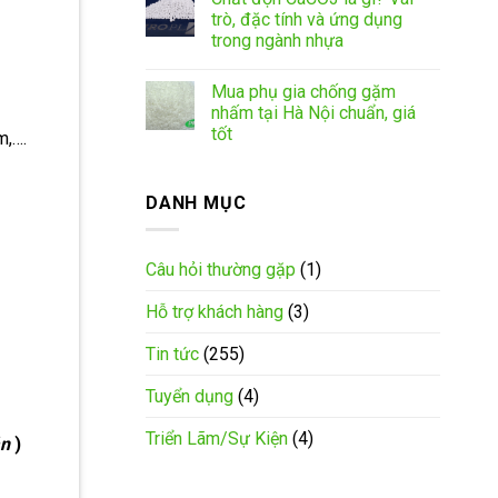
trò, đặc tính và ứng dụng
trong ngành nhựa
Mua phụ gia chống gặm
nhấm tại Hà Nội chuẩn, giá
tốt
m,….
DANH MỤC
Câu hỏi thường gặp
(1)
Hỗ trợ khách hàng
(3)
Tin tức
(255)
Tuyển dụng
(4)
Triển Lãm/Sự Kiện
(4)
ản
)