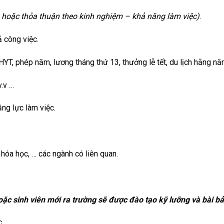
(
hoặc thỏa thuận theo kinh nghiệm – khả năng làm việc
)
.
 công việc.
T, phép năm, lương tháng thứ 13, thưởng lễ tết, du lịch hằng nă
v.v …
ng lực làm việc.
hóa học, … các ngành có liên quan.
ặc sinh viên mới ra trường sẽ được đào tạo kỹ lưỡng và bài b
c.