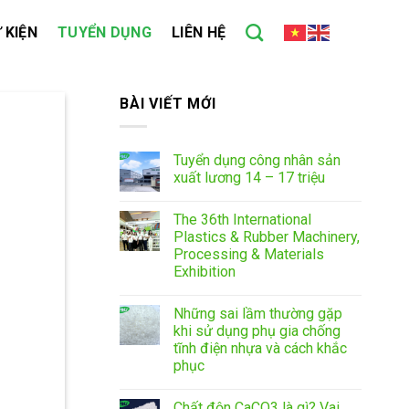
 KIỆN
TUYỂN DỤNG
LIÊN HỆ
BÀI VIẾT MỚI
Tuyển dụng công nhân sản
xuất lương 14 – 17 triệu
The 36th International
Plastics & Rubber Machinery,
Processing & Materials
Exhibition
Những sai lầm thường gặp
khi sử dụng phụ gia chống
tĩnh điện nhựa và cách khắc
phục
Chất độn CaCO3 là gì? Vai