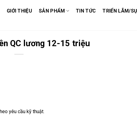
GIỚI THIỆU
SẢN PHẨM
TIN TỨC
TRIỂN LÃM/SỰ
ên QC lương 12-15 triệu
theo yêu cầu kỹ thuật.