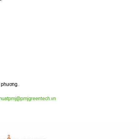
a phương.
thuatpmj@pmjgreentech.vn