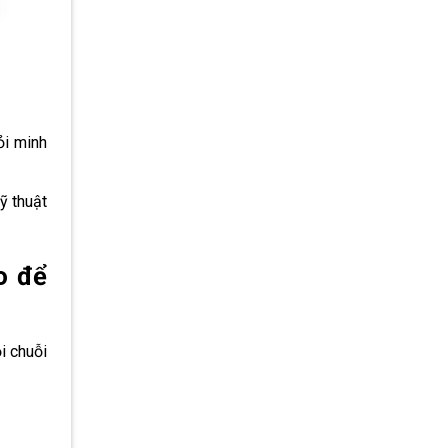
ỏi minh
ỹ thuật
o để
i chuỗi