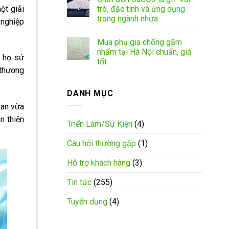
trò, đặc tính và ứng dụng
ột giải
trong ngành nhựa
 nghiệp
Mua phụ gia chống gặm
nhấm tại Hà Nội chuẩn, giá
m họ sử
tốt
 thương
DANH MỤC
oan vừa
n thiện
Triển Lãm/Sự Kiện
(4)
Câu hỏi thường gặp
(1)
Hỗ trợ khách hàng
(3)
Tin tức
(255)
Tuyển dụng
(4)