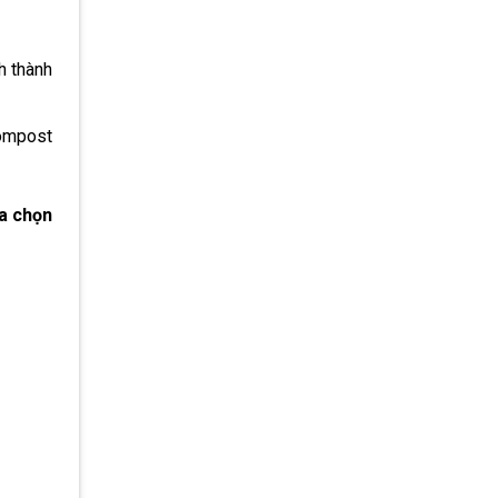
h thành
compost
ựa chọn