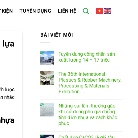
 KIỆN
TUYỂN DỤNG
LIÊN HỆ
BÀI VIẾT MỚI
 lựa
Tuyển dụng công nhân sản
xuất lương 14 – 17 triệu
The 36th International
Plastics & Rubber Machinery,
Processing & Materials
ến lược
Exhibition
ân nhắc
Những sai lầm thường gặp
khi sử dụng phụ gia chống
tĩnh điện nhựa và cách khắc
nhựa
phục
Chất độn CaCO3 là gì? Vai