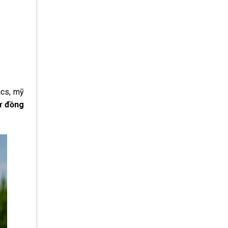
ics, mỹ
ự đồng