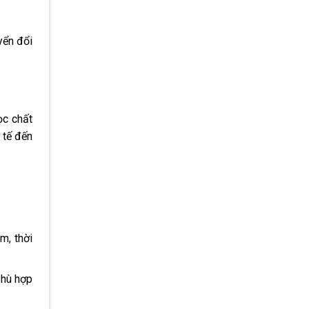
yển đổi
ọc chất
 tế đến
m, thời
phù hợp