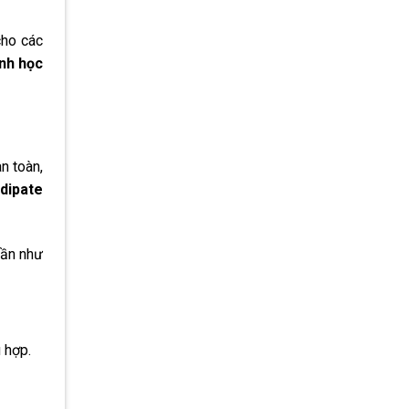
ho các
nh học
n toàn,
dipate
lần như
 hợp.