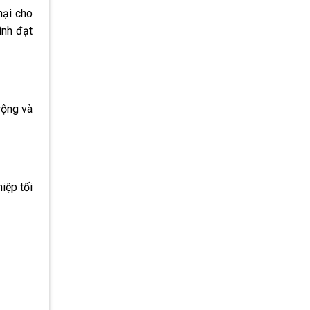
hại cho
nh đạt
rộng và
iệp tối