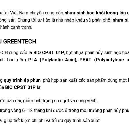
 tại Việt Nam chuyên cung cấp
nhựa sinh học khối lượng lớn
c
ông sản. Chúng tôi tự hào là nhà nhập khẩu và phân phối
nhựa si
hành cạnh tranh.
PMJ GREENTECH
ECH cung cấp là
BIO CPST 01P
, hạt nhựa phân hủy sinh học hoà
chính bao gồm
PLA (Polylactic Acid)
,
PBAT (Polybutylene a
ng
quy trình ép phun
, phù hợp sản xuất các sản phẩm dùng một 
của
BIO CPST 01P
là:
 độ dãn dài, giảm tình trạng co ngót và cong vênh.
trong vòng 6–12 tháng khi được ủ trong môi trường phân hủy phù
 giúp tiết kiệm chi phí và tối ưu quy trình sản xuất.