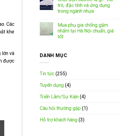
trò, đặc tính và ứng dụng
trong ngành nhựa
ao. Các
Mua phụ gia chống gặm
nhấm tại Hà Nội chuẩn, giá
hắt khe
tốt
 lớn và
DANH MỤC
ọn được
Tin tức
(255)
Tuyển dụng
(4)
Triển Lãm/Sự Kiện
(4)
Câu hỏi thường gặp
(1)
Hỗ trợ khách hàng
(3)