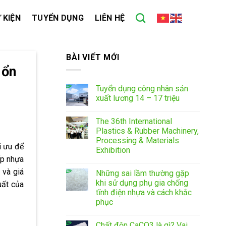
 KIỆN
TUYỂN DỤNG
LIÊN HỆ
BÀI VIẾT MỚI
 ổn
Tuyển dụng công nhân sản
xuất lương 14 – 17 triệu
The 36th International
Plastics & Rubber Machinery,
Processing & Materials
i ưu để
Exhibition
ấp nhựa
 và giá
Những sai lầm thường gặp
khi sử dụng phụ gia chống
uất của
tĩnh điện nhựa và cách khắc
phục
Chất độn CaCO3 là gì? Vai