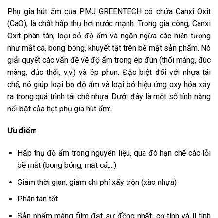
Phụ gia hút ẩm của PMJ GREENTECH có chứa Canxi Oxit
(CaO), là chất hấp thụ hơi nước mạnh. Trong gia công, Canxi
Oxit phân tán, loại bỏ độ ẩm và ngăn ngừa các hiện tượng
như mắt cá, bong bóng, khuyết tật trên bề mặt sản phẩm. Nó
giải quyết các vấn đề về độ ẩm trong ép đùn (thổi màng, đúc
màng, đúc thổi, v.v.) và ép phun. Đặc biệt đối với nhựa tái
chế, nó giúp loại bỏ độ ẩm và loại bỏ hiệu ứng oxy hóa xảy
ra trong quá trình tái chế nhựa. Dưới đây là một số tính năng
nổi bật của hạt phụ gia hút ẩm:
Ưu điểm
Hấp thụ độ ẩm trong nguyên liệu, qua đó hạn chế các lỗi
bề mặt (bong bóng, mắt cá,…)
Giảm thời gian, giảm chi phí xấy trộn (xào nhựa)
Phân tán tốt
Sản phẩm màng film đạt sự đồng nhất, cơ tính và lí tính