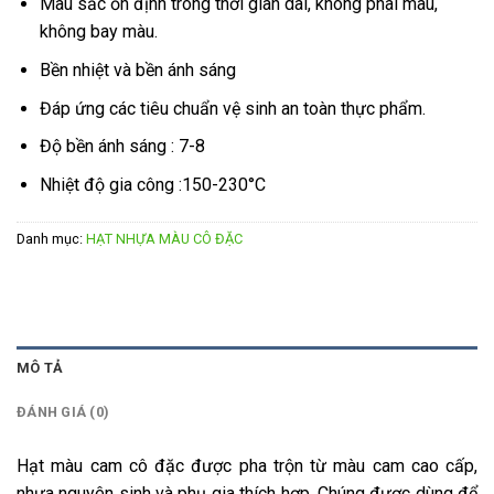
Màu sắc ổn định trong thời gian dài, không phai màu,
không bay màu.
Bền nhiệt và bền ánh sáng
Đáp ứng các tiêu chuẩn vệ sinh an toàn thực phẩm.
Độ bền ánh sáng : 7-8
Nhiệt độ gia công :150-230°C
Danh mục:
HẠT NHỰA MÀU CÔ ĐẶC
MÔ TẢ
ĐÁNH GIÁ (0)
Hạt màu cam cô đặc được pha trộn từ màu cam cao cấp,
nhựa nguyên sinh và phụ gia thích hợp. Chúng được dùng để