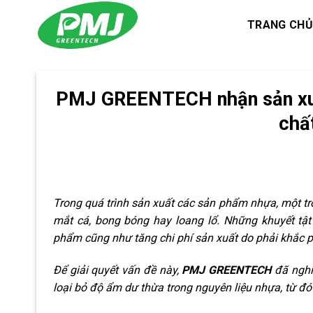
Skip
TRANG CHỦ
to
content
PMJ GREENTECH nhận sản xuấ
chất
Trong quá trình sản xuất các sản phẩm nhựa, một tr
mắt cá, bong bóng hay loang lổ. Những khuyết tật
phẩm cũng như tăng chi phí sản xuất do phải khắc ph
Để giải quyết vấn đề này,
PMJ GREENTECH
đã nghi
loại bỏ độ ẩm dư thừa trong nguyên liệu nhựa, từ đó 