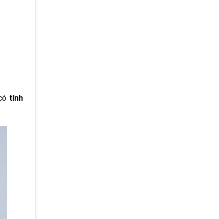
 có
tính