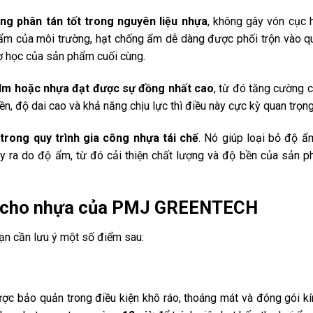
ng phân tán tốt trong nguyên liệu nhựa
,
không gây vón cục 
ẩm của môi trường, hạt chống ẩm dễ dàng được phối trộn vào qu
ơ học của sản phẩm cuối cùng.
lm hoặc nhựa đạt được sự đồng nhất cao
, từ đó tăng cường 
ền, độ dai cao và khả năng chịu lực thì điều này cực kỳ quan trọng
 trong quy trình gia công nhựa tái chế
.
Nó giúp loại bỏ độ ẩ
ảy ra do độ ẩm, từ đó cải thiện chất lượng và độ bền của sản p
ẩm cho nhựa của PMJ GREENTECH
bạn cần lưu ý một số điểm sau:
c bảo quản trong điều kiện khô ráo, thoáng mát và đóng gói kí