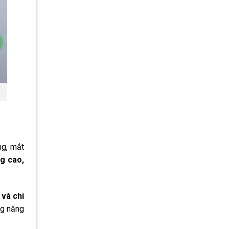
ng, mắt
g cao,
 và chi
ng năng