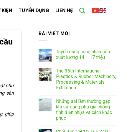
 KIỆN
TUYỂN DỤNG
LIÊN HỆ
BÀI VIẾT MỚI
 cầu
Tuyển dụng công nhân sản
xuất lương 14 – 17 triệu
The 36th International
Plastics & Rubber Machinery,
Processing & Materials
mặt như
Exhibition
ợng sản
Những sai lầm thường gặp
khi sử dụng phụ gia chống
tĩnh điện nhựa và cách khắc
g, giúp
phục
Chất độn CaCO3 là gì? Vai