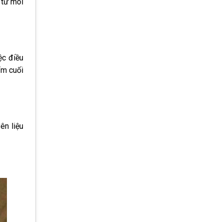
 từ môi
ệc điều
ẩm cuối
ên liệu