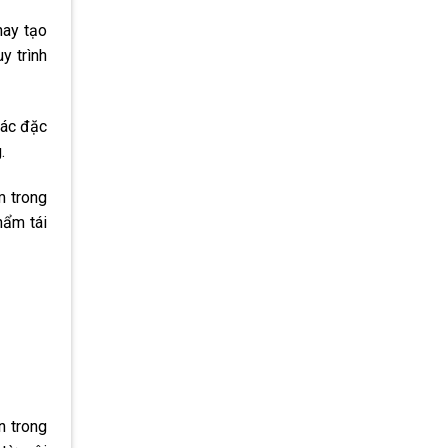
hay tạo
y trình
các đặc
.
m trong
hẩm tái
n trong