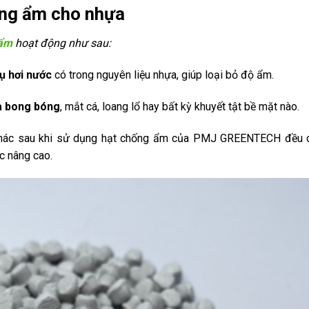
ống ẩm cho nhựa
 ẩm
hoạt động như sau:
ụ hơi nước
có trong nguyên liệu nhựa, giúp loại bỏ độ ẩm.
a bong bóng
, mắt cá, loang lổ hay bất kỳ khuyết tật bề mặt nào.
khác sau khi sử dụng hạt chống ẩm của PMJ GREENTECH đều
ợc nâng cao.