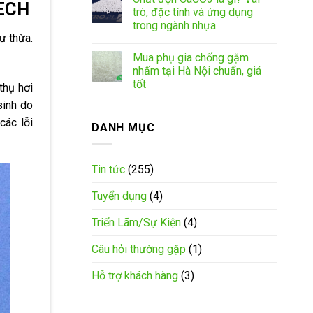
TECH
trò, đặc tính và ứng dụng
trong ngành nhựa
ư thừa.
Mua phụ gia chống gặm
nhấm tại Hà Nội chuẩn, giá
tốt
thụ hơi
sinh do
các lỗi
DANH MỤC
Tin tức
(255)
Tuyển dụng
(4)
Triển Lãm/Sự Kiện
(4)
Câu hỏi thường gặp
(1)
Hỗ trợ khách hàng
(3)