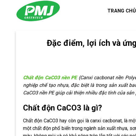
Skip
TRANG CHỦ
to
content
Đặc điểm, lợi ích và ứ
Chất độn CaCO3 nền PE
(Canxi cacbonat nền Polye
nghiệp chế tạo nhựa, đặc biệt là trong sản xuất 
CaCO3 nền PE giúp cải thiện nhiều đặc tính của sản 
Chất độn CaCO3 là gì?
Chất độn CaCO3 hay còn gọi là canxi cacbonat, là mộ
một chất độn phổ biến trong ngành sản xuất nhựa, sơn
màu, không mùi và có khả năng trộn lẫn tốt với các po