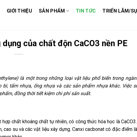
GIỚI THIỆU
SẢN PHẨM
TIN TỨC
TRIỂN LÃM/SỰ
ng dụng của chất độn CaCO3 nền PE
thylene) là một trong những loại vật liệu phổ biến trong ngà
bao bì, tấm nhựa, ống nhựa và các sản phẩm nhựa khác. Việc 
phẩm, đồng thời tiết kiệm chi phí sản xuất.
t hợp chất khoáng chất tự nhiên, có công thức hóa học là CaCO3.
, cao su và các vật liệu xây dựng. Canxi cacbonat có đặc điểm l
lymer khác.