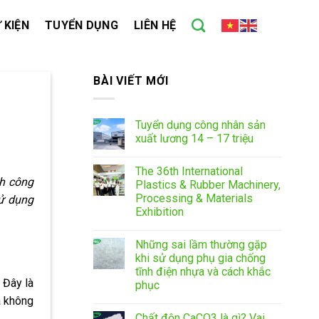
 KIỆN
TUYỂN DỤNG
LIÊN HỆ
BÀI VIẾT MỚI
Tuyển dụng công nhân sản
xuất lương 14 – 17 triệu
The 36th International
nh công
Plastics & Rubber Machinery,
Processing & Materials
sử dụng
Exhibition
Những sai lầm thường gặp
khi sử dụng phụ gia chống
tĩnh điện nhựa và cách khắc
 Đây là
phục
à không
Chất độn CaCO3 là gì? Vai