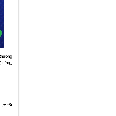
 thường
ộ cứng,
lực tốt