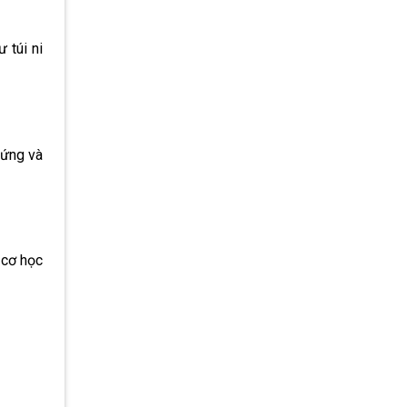
 túi ni
cứng và
 cơ học